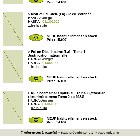
Prix : 14.00€
>
Mort et l´au-delà (La) (2e ed. corrigée)
HABRA Georges
HABRA
: 01/10/1992
...
lire la suite
NEUF habituellement en stock
Prix : 15.00€
>
Foi en Dieu incarné (La) - Tome 1 :
Justification rationnelle
HABRA Georges
HABRA
: 01/05/1989
...
lire la suite
NEUF habituellement en stock
Prix : 16.00€
>
Du discernement spirituel - Tome 3 (attention
: imprimé comme Tome 2 de 1983)
HABRA Georges
HABRA
: 01/06/1983
...
lire la suite
NEUF habituellement en stock
Prix : 14.00€
7 références 1 page(s)
< page précédente
/
1
> page suivante