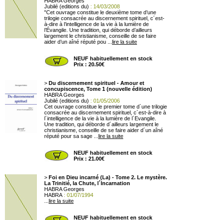
HABRA Georges
Jubilé (editions du)
: 14/03/2008
"Cet ouvrage constitue le deuxième tome d’une
trilogie consacrée au discernement spirituel, c´est-
à-dire à l’intelligence de la vie à la lumière de
l’Évangile. Une tradition, qui déborde d’ailleurs
largement le christianisme, conseille de se faire
aider d’un aîné réputé pou ...
lire la suite
NEUF habituellement en stock
Prix : 20.50€
>
Du discernement spirituel - Amour et
concupiscence, Tome 1 (nouvelle édition)
HABRA Georges
Jubilé (editions du)
: 01/05/2006
Cet ouvrage constitue le premier tome d´une trilogie
consacrée au discernement spirituel, c´est-à-dire à
l´intelligence de la vie à la lumière de l´Evangile.
Une tradition, qui déborde d´ailleurs largement le
christianisme, conseille de se faire aider d´un aîné
réputé pour sa sage ...
lire la suite
NEUF habituellement en stock
Prix : 21.00€
>
Foi en Dieu incarné (La) - Tome 2. Le mystère.
La Trinitié, la Chute, l´Incarnation
HABRA Georges
HABRA
: 01/07/1994
...
lire la suite
NEUF habituellement en stock