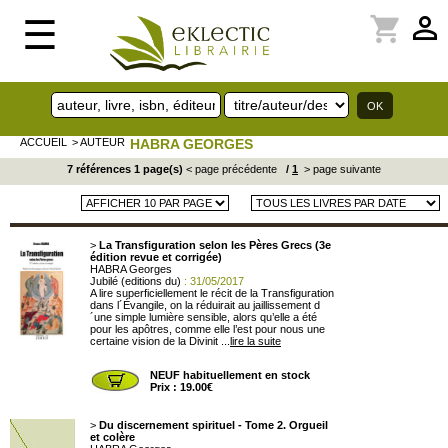
perm_identity
shopping_cart
☰
ACCUEIL
> AUTEUR
HABRA GEORGES
7 références 1 page(s)
< page précédente
/
1
> page suivante
>
La Transfiguration selon les Pères Grecs (3e
édition revue et corrigée)
HABRA Georges
Jubilé (editions du)
: 31/05/2017
A lire superficiellement le récit de la Transfiguration
dans l´Évangile, on la réduirait au jaillissement d
´une simple lumière sensible, alors qu’elle a été
pour les apôtres, comme elle l’est pour nous une
certaine vision de la Divinit ...
lire la suite
NEUF habituellement en stock
Prix : 19.00€
>
Du discernement spirituel - Tome 2. Orgueil
et colère