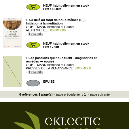
NEUF habituellement en stock
Prix : 18.00€
>
Au-delà au fond de nous-mêmes (L´).
Initiation à la méditation
GOETTMANN Alphonse et Rachel
ALBIN MICHEL
: 00/00/0000
...
lire la suite
NEUF habituellement en stock
Prix : 7.90€
>
Ces passions qui nous tuent - diagnostics et
remèdes --- épuisé
GOETTMANN Alphonse et Rachel
PRESSES DE LA RENAISSANCE
: 00/00/0000
...
lire la suite
EPUISE
6 références 1 page(s)
< page précédente
/
1
> page suivante