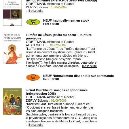
de nous-mêmes (Préface de Jean-Yves Leloup)
GOETTMANN Alphonse et Rachel
DERVY Editions
: 15/04/2009
...
lire la suite
NEUF habituellement en stock
Prix : 8.00€
>
Prière de Jésus, prière du coeur -- rupture
provisoire
GOETTMANN Alphonse et Rachel
ALBIN MICHEL
: 01/02/2009
"La ""prière de Jésus"", ou ""prière du coeur"" est
issue d´un courant mystique des Eglises d´Orient
qui remonte aux premiers siècles chrétiens : l
´hésychasme (du grec hesychia, ""paix
intérieure""). Véritable mantra chrétien, cette prière,
simple à l´extrême, conduit celui qui la ...
lire la suite
NEUF Normalement disponible sur commande
Prix : 8.90€
>
Graf Dürckheim, images et aphorismes
(réimpression 2008)
GOETTMANN Alphonse et Rachel
DERVY Editions
: 01/09/2008
"Karlfried Graf Dürckheim a sondé l´Orient et l
´Occident et s´est laissé lentement féconder par
les plus antiques traditions.
Sa philosophie, centrée à la fois sur l´esprit du zen,
la psychologie des profondeurs de C. G. Jung et la
mystique chrétienne de Maître Eckhart, constitue u
...
lire la suite