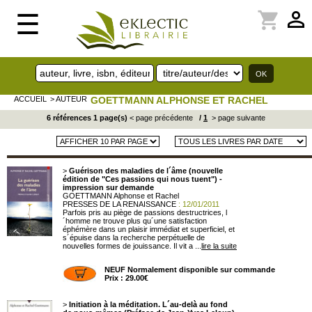
perm_identity
shopping_cart
☰
ACCUEIL
> AUTEUR
GOETTMANN ALPHONSE ET RACHEL
6 références 1 page(s)
< page précédente
/
1
> page suivante
>
Guérison des maladies de l´âme (nouvelle
édition de "Ces passions qui nous tuent") -
impression sur demande
GOETTMANN Alphonse et Rachel
PRESSES DE LA RENAISSANCE
: 12/01/2011
Parfois pris au piège de passions destructrices, l
´homme ne trouve plus qu´une satisfaction
éphémère dans un plaisir immédiat et superficiel, et
s´épuise dans la recherche perpétuelle de
nouvelles formes de jouissance. Il vit a ...
lire la suite
NEUF Normalement disponible sur commande
Prix : 29.00€
>
Initiation à la méditation. L´au-delà au fond