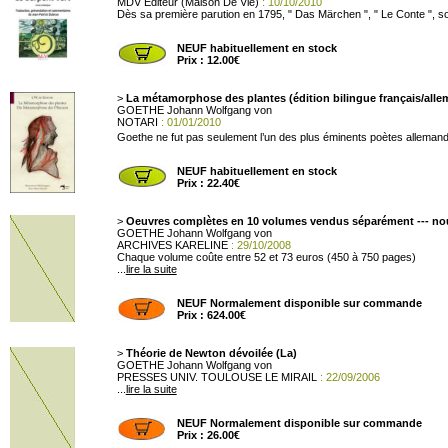
MDV Editeur (Maison De Vie)
: 10/10/2010
Dès sa première parution en 1795, " Das Märchen ", " Le Conte ", so
NEUF habituellement en stock
Prix : 12.00€
>
La métamorphose des plantes (édition bilingue français/all
GOETHE Johann Wolfgang von
NOTARI
: 01/01/2010
Goethe ne fut pas seulement l’un des plus éminents poètes alleman
NEUF habituellement en stock
Prix : 22.40€
>
Oeuvres complètes en 10 volumes vendus séparément --- no
GOETHE Johann Wolfgang von
ARCHIVES KARELINE
: 29/10/2008
Chaque volume coûte entre 52 et 73 euros (450 à 750 pages)
...
lire la suite
NEUF Normalement disponible sur commande
Prix : 624.00€
>
Théorie de Newton dévoilée (La)
GOETHE Johann Wolfgang von
PRESSES UNIV. TOULOUSE LE MIRAIL
: 22/09/2006
...
lire la suite
NEUF Normalement disponible sur commande
Prix : 26.00€