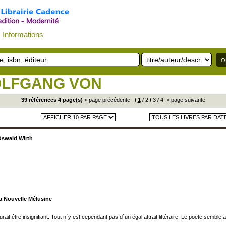
Informations
OLFGANG VON
39 références 4 page(s)
< page précédente
/
1
/
2
/
3
/
4
> page suivante
Oswald Wirth
 la Nouvelle Mélusine
 être insignifiant. Tout n´y est cependant pas d´un égal attrait littéraire. Le poète semble a