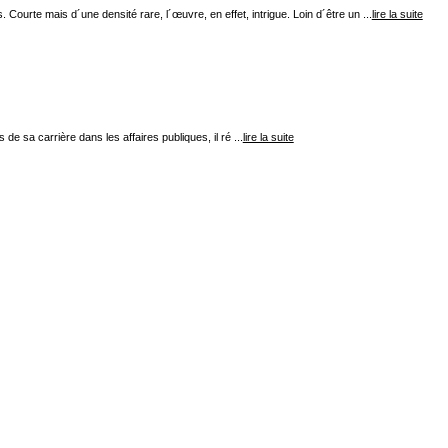
urte mais d´une densité rare, l´œuvre, en effet, intrigue. Loin d´être un ...
lire la suite
s de sa carrière dans les affaires publiques, il ré ...
lire la suite