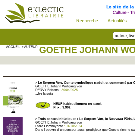
Recherche
Actualités
ACCUEIL
> AUTEUR
GOETHE JOHANN W
>
Le Serpent Vert. Conte symbolique traduit et commenté par 
GOETHE Johann Wolfgang von
DERVY Editions
: 30/04/2025
...
lire la suite
NEUF habituellement en stock
Prix : 9.90€
>
Trois contes initiatiques : Le Serpent Vert, le Nouveau Pâris,
GOETHE Johann Wolfgang von
Etoile Flamboyante
: 01/10/2024
Dans l´oeuvre d´un penseur aussi prodigieux que Goethe rien ne saurait