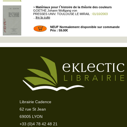
>
Matériaux pour l´histoire de la théorie des couleurs
GOETHE Johann Wolfgang von
PRESSES UNIV. TOULOUSE LE MIRAIL
: 01/10/2003
...
lire la suite
NEUF Normalement disponible sur commande
Prix : 59.00€
Librairie Cadence
62 rue St Jean
69005 LYON
+33 (0)4 78 42 48 21