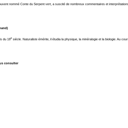
uvent nommé Conte du Serpent vert, a suscité de nombreux commentaires et interprétations. Co
emand)
e
ds du 18
siècle. Naturaliste émérite, il étudia la physique, la minéralogie et la biologie. Au cour
us consulter