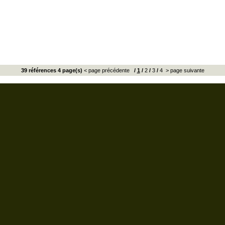
39 références 4 page(s)
< page précédente
/
1
/
2
/
3
/
4
> page suivante