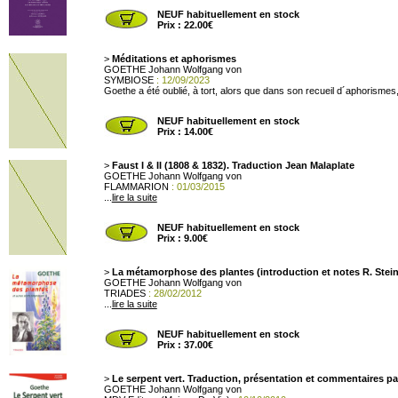
NEUF habituellement en stock
Prix : 22.00€
>
Méditations et aphorismes
GOETHE Johann Wolfgang von
SYMBIOSE
: 12/09/2023
Goethe a été oublié, à tort, alors que dans son recueil d´aphorismes
NEUF habituellement en stock
Prix : 14.00€
>
Faust I & II (1808 & 1832). Traduction Jean Malaplate
GOETHE Johann Wolfgang von
FLAMMARION
: 01/03/2015
...
lire la suite
NEUF habituellement en stock
Prix : 9.00€
>
La métamorphose des plantes (introduction et notes R. Stein
GOETHE Johann Wolfgang von
TRIADES
: 28/02/2012
...
lire la suite
NEUF habituellement en stock
Prix : 37.00€
>
Le serpent vert. Traduction, présentation et commentaires 
GOETHE Johann Wolfgang von