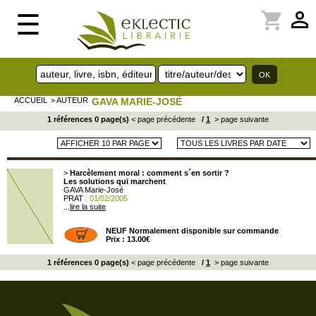
perm_identity
shopping_cart
☰
ACCUEIL
> AUTEUR
GAVA MARIE-JOSÉ
1 références 0 page(s)
< page précédente
/
1
> page suivante
>
Harcèlement moral : comment s´en sortir ?
Les solutions qui marchent
GAVA Marie-José
PRAT
: 01/02/2005
...
lire la suite
NEUF Normalement disponible sur commande
Prix : 13.00€
1 références 0 page(s)
< page précédente
/
1
> page suivante