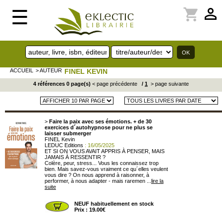
perm_identity
shopping_cart
☰
ACCUEIL
> AUTEUR
FINEL KEVIN
4 références 0 page(s)
< page précédente
/
1
> page suivante
>
Faire la paix avec ses émotions. + de 30
exercices d´autohypnose pour ne plus se
laisser submerger
FINEL Kevin
LEDUC Editions
: 16/05/2025
ET SI ON VOUS AVAIT APPRIS À PENSER, MAIS
JAMAIS À RESSENTIR ?
Colère, peur, stress... Vous les connaissez trop
bien. Mais savez-vous vraiment ce qu´elles veulent
vous dire ? On nous apprend à raisonner, à
performer, à nous adapter - mais raremen ...
lire la
suite
NEUF habituellement en stock
Prix : 19.00€