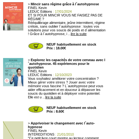
>
Mincir sans régime grâce à l´autohypnose
FINEL Kevin
LEDUC Editions
: 17/01/2024
ET SI POUR MINCIR VOUS NE FAISIEZ PAS DE
RÉGIME ?
Rééquilibrage alimentaire, jeûne intermittent, régime
crétois, sans oublier l´autohypnose : toutes vos
solutions pour vos soucis de poids et d´alimentation
! Grâce à l´autohypnose, i ...
lire la suite
NEUF habituellement en stock
Prix : 18.00€
>
Explorez les capacités de votre cerveau avec l
´autohypnose. 45 expériences pour le
quotidien
FINEL Kevin
LEDUC Editions
: 12/10/2023
Vous souhaitez améliorer votre concentration ?
Mieux gérer votre stress ? Jouer avec votre
mémoire vous fascine ? L´autohypnose peut vous
aider efficacement et en douceur à dépasser les
soucis du quotidien et à déployer votre potentiel.
Elle est u ...
lire la suite
NEUF habituellement en stock
Prix : 8.60€
>
Apprivoiser le changement avec l´auto-
hypnose
FINEL Kevin
INTEREDITIONS
: 21/01/2010
"Ce petit livre court montre au lecteur comment