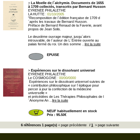
>
La Moelle de l´alchymie. Documents de 1655
à 1709 collectés, transcrits par Bernard Husson
EYRENEE PHILALETHE
LA HUTTE
: 01/10/2005
"Recomposition de l´édition française de 1709 d
´après les travaux de Bernard Husson.
Préface de Bernard Renaud de la Faverie, avant
propos de Jean Solis.
Le deuxième ouvrage majeur, jusqu´alors
introuvable, de l´auteur de L´Entrée ouverte au
palais fermé du roi. Un des somme ...
lire la suite
EPUISE
>
Expériences sur le dissolvant universel
EYRENEE PHILALETHE
Le COSMOGONE
: 00/00/0000
Expériences sur le dissolvant universel suivies de
« contribution philosophique sur l´épilogue pour
percer à jour la confection de la médecine
universelle »
et précédées de Les Thérapies Philosophales de l
´Anonyme An ...
lire la suite
NEUF habituellement en stock
Prix : 95.50€
6 références 1 page(s)
< page précédente
/
1
> page suivante