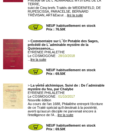
Précédé de DE L´ADMIRABLE MYSTÈRE DE LA
TERRE,
suivi de Cinq brefs Traités de WEIDENFELD, DE
RUPESCISSA, PARACELSE, BERNARD
TRÉVISAN, ART&Eacut ...
lire la suite
NEUF habituellement en stock
Prix : 76.50€
>
Commentaire sur L´Or Potable des Sages,
précédé de L´admirable mystère de la
Quintessence,...
EYRENEE PHILALETHE
Le COSMOGONE
: 28/10/2018
...
lire la suite
NEUF habituellement en stock
Prix : 69.50€
>
La vérité alchimique. Suivi de : De l´admirable
mystère du feu, par Chalybe
EYRENEE PHILALETHE
Le COSMOGONE
: 01/10/2017
Nouvelle édition
Au cours de l’an 1688, Philalèthe entreprit l’écriture
de ce Traité spécial qu’il destinait à la postérité,
averti qu’aucun disciple ne parvenait encore à
l’intelligence de l’A ...
lire la suite
NEUF habituellement en stock
Prix : 69.50€