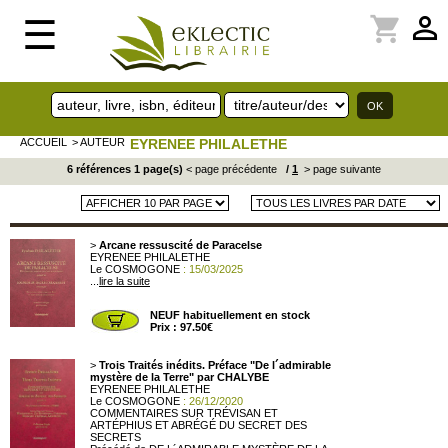
perm_identity
shopping_cart
☰
ACCUEIL
> AUTEUR
EYRENEE PHILALETHE
6 références 1 page(s)
< page précédente
/
1
> page suivante
>
Arcane ressuscité de Paracelse
EYRENEE PHILALETHE
Le COSMOGONE
: 15/03/2025
...
lire la suite
NEUF habituellement en stock
Prix : 97.50€
>
Trois Traités inédits. Préface "De l´admirable
mystère de la Terre" par CHALYBE
EYRENEE PHILALETHE
Le COSMOGONE
: 26/12/2020
COMMENTAIRES SUR TRÉVISAN ET
ARTÉPHIUS ET ABRÉGÉ DU SECRET DES
SECRETS