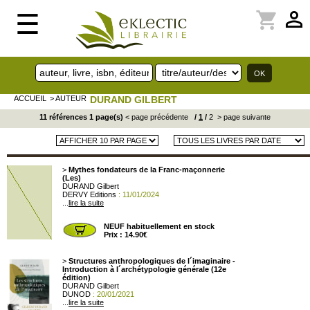
perm_identity
shopping_cart
☰
ACCUEIL
> AUTEUR
DURAND GILBERT
11 références 1 page(s)
< page précédente
/
1
/
2
> page suivante
>
Mythes fondateurs de la Franc-maçonnerie
(Les)
DURAND Gilbert
DERVY Editions
: 11/01/2024
...
lire la suite
NEUF habituellement en stock
Prix : 14.90€
>
Structures anthropologiques de l´imaginaire -
Introduction à l´archétypologie générale (12e
édition)
DURAND Gilbert
DUNOD
: 20/01/2021
...
lire la suite