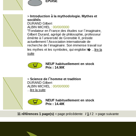
EPUISE
>
Introduction à la mythodologie. Mythes et
sociétés
DURAND Gilbert
ALBIN MICHEL
: 00/00/0000
"Fondateur en France des études sur l´imaginaire,
Gilbert Durand, agrégé de philosophie, professeur
émérite à l´université de Grenoble II, préside
actuellement l´Association internationale de
recherche de l´imaginaire. Son immense travail sur
les mythes et les symboles, qui englobe l� ...
lire la
suite
NEUF habituellement en stock
Prix : 14.90€
>
Science de l´homme et tradition
DURAND Gilbert
ALBIN MICHEL
: 00/00/0000
...
lire la suite
NEUF habituellement en stock
Prix : 14.48€
11 références 1 page(s)
< page précédente
/
1
/
2
> page suivante