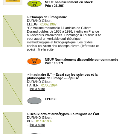
NEUF habituellement en stock
Prix : 21.30€
>
Champs de l´imaginaire
DURAND Gilbert
ELLUG
: 01/02/1997
"Ce volume rassemble 14 articles de Gilbert
Durand publiés de 1953 à 1996, inédits en France
ou devenus introuvables. Hommage à l´auteur, il se
veut aussi un véritable outil théorique,
méthodologique et bibliographique. Les textes
choisis couvrent des champs divers (littérature et
poési ...
lire la suite
NEUF Normalement disponible sur commande
Prix : 16.77€
>
Imaginaire (L´) - Essai sur les sciences et la
philosophie de l´image --- épuisé
DURAND Gilbert
HATIER
: 01/08/1994
...
lire la suite
EPUISE
>
Beaux-arts et archétypes. La religion de l´art
DURAND Gilbert
PUF
: 01/01/1989
...
lire la suite