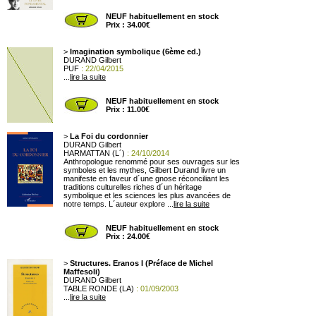
NEUF habituellement en stock
Prix : 34.00€
>
Imagination symbolique (6ème ed.)
DURAND Gilbert
PUF
: 22/04/2015
...
lire la suite
NEUF habituellement en stock
Prix : 11.00€
>
La Foi du cordonnier
DURAND Gilbert
HARMATTAN (L´)
: 24/10/2014
Anthropologue renommé pour ses ouvrages sur les
symboles et les mythes, Gilbert Durand livre un
manifeste en faveur d´une gnose réconciliant les
traditions culturelles riches d´un héritage
symbolique et les sciences les plus avancées de
notre temps. L´auteur explore ...
lire la suite
NEUF habituellement en stock
Prix : 24.00€
>
Structures. Eranos I (Préface de Michel
Maffesoli)
DURAND Gilbert
TABLE RONDE (LA)
: 01/09/2003
...
lire la suite