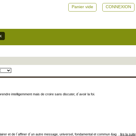
Panier vide
CONNEXION
ndre intelligemment mais de croire sans discuter, d´avoir la foi.
lairer et de l´affiner d´un autre message, universel, fondamental et commun &ag ...
lire la suite