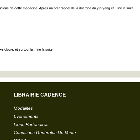
ens de cette médecine. Après un bref rappel de la doctrine du yin-yang et ...
lire la suite
iologie, et surtout la ...
lire la suite
LIBRAIRIE CADENCE
Modalités
Événements
Liens Partenaires
Conditions Générales De Vente