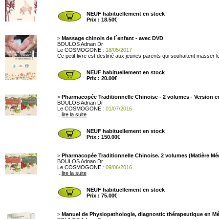
NEUF habituellement en stock
Prix : 18.50€
>
Massage chinois de l´enfant - avec DVD
BOULOS Adnan Dr
Le COSMOGONE
: 18/05/2017
Ce petit livre est destiné aux jeunes parents qui souhaitent masser l
NEUF habituellement en stock
Prix : 20.00€
>
Pharmacopée Traditionnelle Chinoise - 2 volumes - Version e
BOULOS Adnan Dr
Le COSMOGONE
: 01/07/2016
...
lire la suite
NEUF habituellement en stock
Prix : 150.00€
>
Pharmacopée Traditionnelle Chinoise. 2 volumes (Matière Méd
BOULOS Adnan Dr
Le COSMOGONE
: 09/06/2016
...
lire la suite
NEUF habituellement en stock
Prix : 75.00€
>
Manuel de Physiopathologie, diagnostic thérapeutique en M