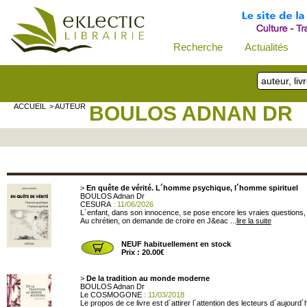
Recherche
Actualités
ACCUEIL
> AUTEUR
BOULOS ADNAN DR
>
En quête de vérité. L´homme psychique, l´homme spirituel
BOULOS Adnan Dr
CESURA
: 11/06/2026
L´enfant, dans son innocence, se pose encore les vraies questions, p
Au chrétien, on demande de croire en J&eac ...
lire la suite
NEUF habituellement en stock
Prix : 20.00€
>
De la tradition au monde moderne
BOULOS Adnan Dr
Le COSMOGONE
: 11/03/2018
Le propos de ce livre est d´attirer l´attention des lecteurs d´aujour