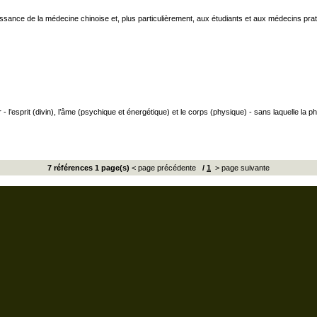
nce de la médecine chinoise et, plus particulièrement, aux étudiants et aux médecins pratici
 - l’esprit (divin), l’âme (psychique et énergétique) et le corps (physique) - sans laquelle la phys
7 références 1 page(s)
< page précédente
/
1
> page suivante