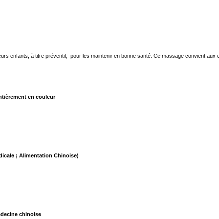
eurs enfants, à titre préventif, pour les maintenir en bonne santé. Ce massage convient aux e
ntièrement en couleur
icale ; Alimentation Chinoise)
édecine chinoise