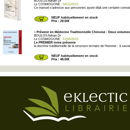
BOULOS Adnan Dr
Le COSMOGONE
: 04/12/2015
Ce manuel s’adresse aux personnes ayant déjà une certaine connaissa
NEUF habituellement en stock
Prix : 29.50€
>
Prévenir en Médecine Traditionnelle Chinoise - Deux volumes
BOULOS Adnan Dr
Le COSMOGONE
: 12/05/2015
Le PREMIER tome présente
la doctrine traditionnelle de la structure ternaire de l’homme - à savoir
NEUF habituellement en stock
Prix : 48.00€