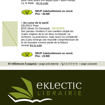
deux mois avant son départ pour l´autre monde.
Là, le Ma&i ...
lire la suite
NEUF habituellement en stock
Prix : 35.00€
>
Au coeur de la santé
DEUNOV Peter
BOD (Book On Demand)
: 04/10/2025
Ses paroles révèlent d´une manière simple les
vraies origines de la vie dans sa beauté, sa
richesse, sa puissance, mais aussi sa complexité :
peu à peu émerge une nouvelle compréhension de
la vie humaine comme partie de la Nature
vivante.
lire la suite
NEUF habituellement en stock
Prix : 23.90€
47 références 5 page(s)
< page précédente
/
1
/
2
/
3
/
4
/
5
> page suivante