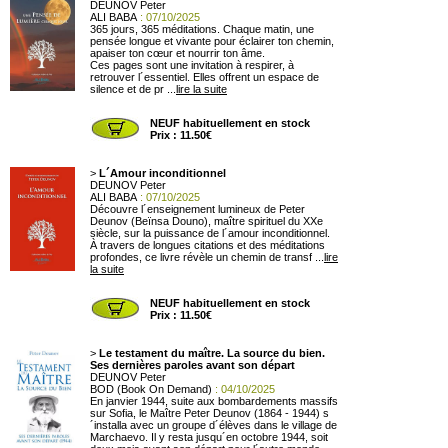
DEUNOV Peter
ALI BABA
: 07/10/2025
365 jours, 365 méditations. Chaque matin, une
pensée longue et vivante pour éclairer ton chemin,
apaiser ton cœur et nourrir ton âme.
Ces pages sont une invitation à respirer, à
retrouver l´essentiel. Elles offrent un espace de
silence et de pr ...
lire la suite
NEUF habituellement en stock
Prix : 11.50€
>
L´Amour inconditionnel
DEUNOV Peter
ALI BABA
: 07/10/2025
Découvre l´enseignement lumineux de Peter
Deunov (Beïnsa Douno), maître spirituel du XXe
siècle, sur la puissance de l´amour inconditionnel.
À travers de longues citations et des méditations
profondes, ce livre révèle un chemin de transf ...
lire
la suite
NEUF habituellement en stock
Prix : 11.50€
>
Le testament du maître. La source du bien.
Ses dernières paroles avant son départ
DEUNOV Peter
BOD (Book On Demand)
: 04/10/2025
En janvier 1944, suite aux bombardements massifs
sur Sofia, le Maître Peter Deunov (1864 - 1944) s
´installa avec un groupe d´élèves dans le village de
Marchaevo. Il y resta jusqu´en octobre 1944, soit