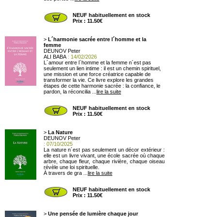
NEUF habituellement en stock
Prix : 11.50€
>
L´harmonie sacrée entre l´homme et la
femme
DEUNOV Peter
ALI BABA
: 14/02/2026
L´amour entre l´homme et la femme n´est pas
seulement un lien intime : il est un chemin spirituel,
une mission et une force créatrice capable de
transformer la vie. Ce livre explore les grandes
étapes de cette harmonie sacrée : la confiance, le
pardon, la réconcilia ...
lire la suite
NEUF habituellement en stock
Prix : 11.50€
>
La Nature
DEUNOV Peter
: 07/10/2025
La nature n´est pas seulement un décor extérieur :
elle est un livre vivant, une école sacrée où chaque
arbre, chaque fleur, chaque rivière, chaque oiseau
révèle une loi spirituelle.
À travers de gra ...
lire la suite
NEUF habituellement en stock
Prix : 11.50€
>
Une pensée de lumière chaque jour