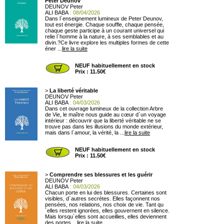
Peter Deunov
DEUNOV Peter
ALI BABA
: 08/04/2026
Dans l´enseignement lumineux de Peter Deunov,
tout est énergie. Chaque souffle, chaque pensée,
chaque geste participe à un courant universel qui
relie l´homme à la nature, à ses semblables et au
divin.?Ce livre explore les multiples formes de cette
éner ...
lire la suite
NEUF habituellement en stock
Prix : 11.50€
>
La liberté véritable
DEUNOV Peter
ALI BABA
: 04/03/2026
Dans cet ouvrage lumineux de la collection Arbre
de Vie, le maître nous guide au cœur d´un voyage
intérieur : découvrir que la liberté véritable ne se
trouve pas dans les illusions du monde extérieur,
mais dans l´amour, la vérité, la ...
lire la suite
NEUF habituellement en stock
Prix : 11.50€
>
Comprendre ses blessures et les guérir
DEUNOV Peter
ALI BABA
: 04/03/2026
Chacun porte en lui des blessures. Certaines sont
visibles, d´autres secrètes. Elles façonnent nos
pensées, nos relations, nos choix de vie. Tant qu
´elles restent ignorées, elles gouvernent en silence.
Mais lorsqu´elles sont accueillies, elles deviennent
des portes ...
lire la suite