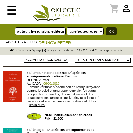
perm_identity
shopping_cart
☰
ACCUEIL
> AUTEUR
DEUNOV PETER
47 références 5 page(s)
< page précédente
/
1
/
2
/
3
/
4
/
5
> page suivante
>
L´amour inconditionnel. D´après les
enseignements de Peter Deunov
DEUNOV Peter
ALI BABA
: 06/05/2026
L´amour véritable n´attend rien en retour, il rayonne
comme le soleil et embrasse toute vie. À travers
des paroles profondes, des méditations et des
enseignements lumineux, ce livre invite le lecteur à
découvrir et à vivre l´amour inconditionnel : Un a
...
lire la suite
NEUF habituellement en stock
Prix : 11.50€
>
L´énergie - D´après les enseignements de