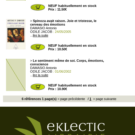
NEUF habituellement en stock
Prix : 11.50€
>
Spinoza avait raison. Joie et tristesse, le
cerveau des émotions
DAMASIO Antonio
ODILE JACOB
: 24/05/2005
...
lire la suite
NEUF habituellement en stock
Prix : 10.50€
>
Le sentiment même de soi. Corps, émotions,
conscience
DAMASIO Antonio
ODILE JACOB
: 01/06/2002
...
lire la suite
NEUF habituellement en stock
Prix : 10.90€
6 références 1 page(s)
< page précédente
/
1
> page suivante