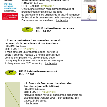
sentiments et la fabrique de la culture.
DAMASIO Antonio
ODILE JACOB
: 02/11/2017
C’est à une réflexion radicalement nouvelle et
profondément originale sur les liens
qu’entretiennent les origines de la vie, l’émergence
de l’esprit et la construction de la culture qu’Antonio
Damasio nous convie dans ...
lire la suite
NEUF habituellement en stock
Prix : 26.90€
>
L´autre moi-même. Les nouvelles cartes du
cerveau, de la conscience et des émotions
DAMASIO Antonio
ODILE JACOB
: 20/09/2012
« Mon âme est un orchestre caché, écrivait le
poète Fernando Pessoa. Je ne me connais que
comme symphonie. » D’où vient donc cette
musique qui se joue en nous et nous accompagne
à chaque moment ? D’où vient q ...
lire la suite
NEUF habituellement en stock
Prix : 10.90€
>
L´Erreur de Descartes. La raison des
émotions (nouvelle édition)
DAMASIO Antonio
ODILE JACOB
: 06/01/2010
Nouvelle édition revue et augmentée disponible en
grand format (Janvier 2006). Sur demande. 384
pages, 24,50 euros.
...
lire la suite