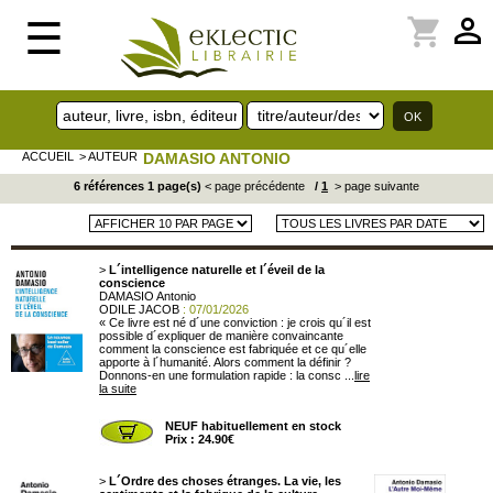
perm_identity
shopping_cart
☰
ACCUEIL
> AUTEUR
DAMASIO ANTONIO
6 références 1 page(s)
< page précédente
/
1
> page suivante
>
L´intelligence naturelle et l´éveil de la
conscience
DAMASIO Antonio
ODILE JACOB
: 07/01/2026
« Ce livre est né d´une conviction : je crois qu´il est
possible d´expliquer de manière convaincante
comment la conscience est fabriquée et ce qu´elle
apporte à l´humanité. Alors comment la définir ?
Donnons-en une formulation rapide : la consc ...
lire
la suite
NEUF habituellement en stock
Prix : 24.90€
>
L´Ordre des choses étranges. La vie, les