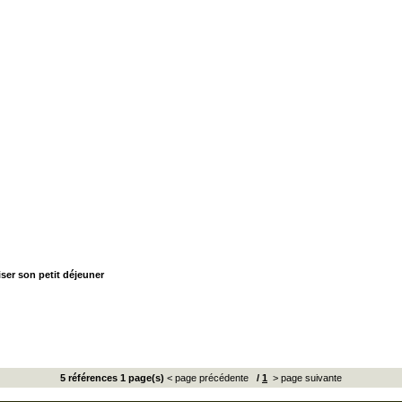
iser son petit déjeuner
5 références 1 page(s)
< page précédente
/
1
> page suivante