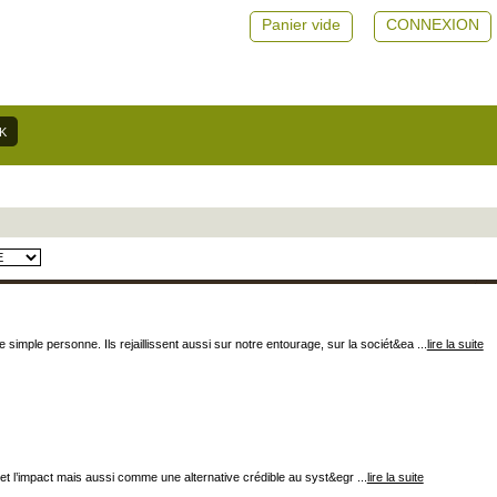
Panier vide
CONNEXION
 simple personne. Ils rejaillissent aussi sur notre entourage, sur la sociét&ea ...
lire la suite
t l’impact mais aussi comme une alternative crédible au syst&egr ...
lire la suite