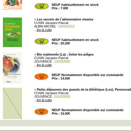
NEUF habituellement en stock
Prix : 7.00€
>
Les secrets de l´alimentation vivante
CUSIN Jacques-Pascal
ALBIN MICHEL
: 01/02/2012
...
lire la suite
NEUF habituellement en stock
Prix : 20.20€
>
Bio malmenée (La) : éviter les pièges
CUSIN Jacques-Pascal
JOUVENCE
: 14/03/2005
...
lire la suite
NEUF Normalement disponible sur commande
Prix : 14.50€
>
Petits déjeuners des grands de la diététique (Les). Personnal
CUSIN Jacques-Pascal
JOUVENCE
: 01/02/2003
...
lire la suite
NEUF Normalement disponible sur commande
Prix : 15.00€