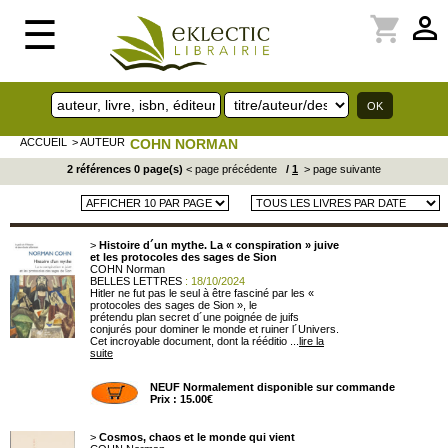
perm_identity
shopping_cart
☰
ACCUEIL
> AUTEUR
COHN NORMAN
2 références 0 page(s)
< page précédente
/
1
> page suivante
>
Histoire d´un mythe. La « conspiration » juive
et les protocoles des sages de Sion
COHN Norman
BELLES LETTRES
: 18/10/2024
Hitler ne fut pas le seul à être fasciné par les «
protocoles des sages de Sion », le
prétendu plan secret d´une poignée de juifs
conjurés pour dominer le monde et ruiner l´Univers.
Cet incroyable document, dont la rééditio ...
lire la
suite
NEUF Normalement disponible sur commande
Prix : 15.00€
>
Cosmos, chaos et le monde qui vient