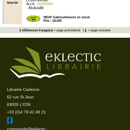
COHN Norman
ALLIA
: 01/09/2000
...
lire la suite
NEUF habituellement en stock
Prix : 18.00€
2 références 0 page(s)
< page précédente
/
1
> page suivante
Librairie Cadence
62 rue St Jean
69005 LYON
+33 (0)4 78 42 48 21
commande@eklectic-