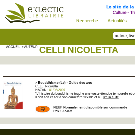
Recherche
Actualités
ACCUEIL
> AUTEUR
CELLI NICOLETTA
>
Bouddhisme (Le) - Guide des arts
CELLI Nicoletta
HAZAN
: 01/05/2007
"L´histoire du bouddhisme touche une vaste étendue temporelle et gé
Il doit son essor à son caractère flexible et n ...
lire la suite
NEUF Normalement disponible sur commande
Prix : 27.00€