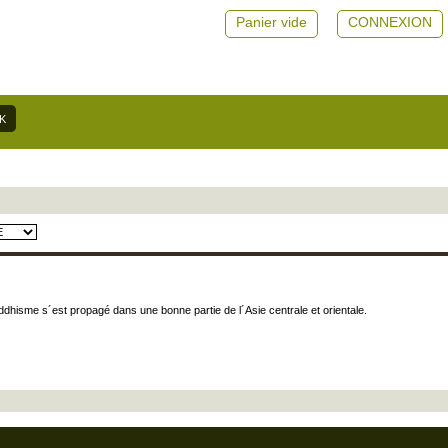
Panier vide
CONNEXION
ddhisme s´est propagé dans une bonne partie de l´Asie centrale et orientale.