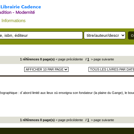
Informations
1 références 0 page(s)
< page précédente
/
1
> page suivante
ographique : d´abord limité aux lieux où enseigna son fondateur (la plaine du Gange), le bou
1 références 0 page(s)
< page précédente
/
1
> page suivante