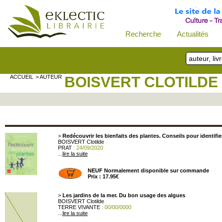
Recherche
Actualités
ACCUEIL
> AUTEUR
BOISVERT CLOTILDE
>
Redécouvrir les bienfaits des plantes. Conseils pour identifier,
BOISVERT Clotilde
PRAT
: 24/09/2020
...
lire la suite
NEUF Normalement disponible sur commande
Prix : 17.95€
>
Les jardins de la mer. Du bon usage des algues
BOISVERT Clotilde
TERRE VIVANTE
: 00/00/0000
...
lire la suite