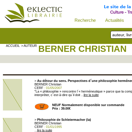
Recherche
Actualités
ACCUEIL
> AUTEUR
BERNER CHRISTIAN
>
Au détour du sens. Perspectives d´une philosophie herméne
BERNER Christian
CERF
: 01/05/2007
"La « philosophie » rencontre l´« herméneutique » parce que la comp
interpréter, c´est-à-dire qu´il doit ...
lire la suite
NEUF Normalement disponible sur commande
Prix : 39.00€
>
Philosophie de Schleiermacher (la)
BERNER Christian
CERF
: 01/01/1995
...
lire la suite