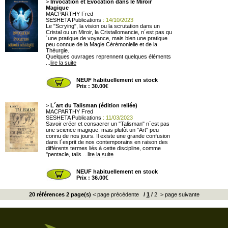
>
Invocation et Evocation dans le Miroir
Magique
MACPARTHY Fred
SESHETA Publications
: 14/10/2023
Le "Scrying", la vision ou la scrutation dans un
Cristal ou un Miroir, la Cristallomancie, n´est pas qu
´une pratique de voyance, mais bien une pratique
peu connue de la Magie Cérémonielle et de la
Théurgie.
Quelques ouvrages reprennent quelques éléments
...
lire la suite
NEUF habituellement en stock
Prix : 30.00€
>
L´art du Talisman (édition reliée)
MACPARTHY Fred
SESHETA Publications
: 11/03/2023
Savoir créer et consacrer un "Talisman" n´est pas
une science magique, mais plutôt un "Art" peu
connu de nos jours. Il existe une grande confusion
dans l´esprit de nos contemporains en raison des
différents termes liés à cette discipline, comme
"pentacle, talis ...
lire la suite
NEUF habituellement en stock
Prix : 36.00€
20 références 2 page(s)
< page précédente
/
1
/
2
> page suivante