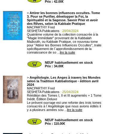
Prix : 42.00€
>
Attirer les bonnes influences occultes. Tome
3. Pour se Purifier, développer la Foi, la
Spiritualité et la Sagesse. Savoir Prier et avoir
des Rêves, selon la Kabbale Pratique
MACPARTHY Fred
SESHETA Publications
: 28/04/2024
Quatrième volume de la collection consacrée à la
"Magie Immédiate" provenant de la Kabbalah
Maâssith, ou Kabbale Pratique, ce nouveau tome
pour "Attirer les Bonnes Influences Occultes", traite
spécifiquement de l´approfondissement de la
connaissance de so ...
lire la suite
NEUF habituellement en stock
Prix : 34.00€
>
Angélologie. Les Anges à travers les Mondes
selon la Tradition Kabbalistique - édition avril
2024
MACPARTHY Fred
SESHETA Publications
: 25/04/2024
Réédition des Tomes I, II et III augmentés + 1 Tome
Inédit. Édition Deluxe
Le présent ouvrage est une refonte des trois tomes
consacrés à l´Angélologie que nous avions édités il
y a plusieurs années sou ...
lire la suite
NEUF habituellement en stock
Prix : 110.00€