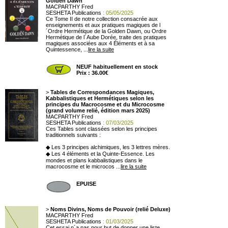
Golden Dawn
MACPARTHY Fred
SESHETA Publications
: 05/05/2025
Ce Tome II de notre collection consacrée aux
enseignements et aux pratiques magiques de l
´Ordre Hermétique de la Golden Dawn, ou Ordre
Hermétique de l´Aube Dorée, traite des pratiques
magiques associées aux 4 Éléments et à sa
Quintessence, ...
lire la suite
NEUF habituellement en stock
Prix : 36.00€
>
Tables de Correspondances Magiques,
Kabbalistiques et Hermétiques selon les
principes du Macrocosme et du Microcosme
(grand volume relié, édition mars 2025)
MACPARTHY Fred
SESHETA Publications
: 07/03/2025
Ces Tables sont classées selon les principes
traditionnels suivants :
◆ Les 3 principes alchimiques, les 3 lettres mères.
◆ Les 4 éléments et la Quinte-Essence. Les
mondes et plans kabbalistiques dans le
macrocosme et le microcos ...
lire la suite
EPUISE
>
Noms Divins, Noms de Pouvoir (relié Deluxe)
MACPARTHY Fred
SESHETA Publications
: 01/03/2025
Cet essai n´a pas pour but de donner une liste