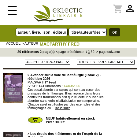
perm_identity
shopping_cart
☰
ACCUEIL
> AUTEUR
MACPARTHY FRED
20 références 2 page(s)
< page précédente
/
1
/
2
> page suivante
>
Avancer sur la voie de la théurgie (Tome 2) -
réédition 2026
MACPARTHY Fred
SESHETA Publications
: 14/03/2026
Cet essai aborde six sujets qui sont au cœur des
pratiques de la Théurgie. Il les replace dans leurs
contextes traditionnels afin que le lecteur puisse les
aborder sans voile ni affabulation contemporaine.
Chaque sujet est illustré par des exemples et des
témoignages qu ...
lire la suite
NEUF habituellement en stock
Prix : 30.00€
>
Les rituels des 4 éléments et de l´esprit de la