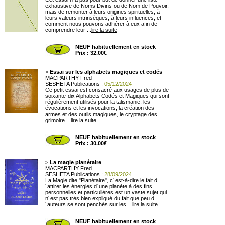
exhaustive de Noms Divins ou de Nom de Pouvoir,
mais de remonter à leurs origines spirituelles, à
leurs valeurs intrinsèques, à leurs influences, et
comment nous pouvons adhérer à eux afin de
comprendre leur ...
lire la suite
NEUF habituellement en stock
Prix : 32.00€
>
Essai sur les alphabets magiques et codés
MACPARTHY Fred
SESHETA Publications
: 05/12/2024
Ce petit essai est consacré aux usages de plus de
soixante-dix Alphabets Codés et Magiques qui sont
régulièrement utilisés pour la talismanie, les
évocations et les invocations, la création des
armes et des outils magiques, le cryptage des
grimoire ...
lire la suite
NEUF habituellement en stock
Prix : 30.00€
>
La magie planétaire
MACPARTHY Fred
SESHETA Publications
: 28/09/2024
La Magie dite "Planétaire", c´est-à-dire le fait d
´attirer les énergies d´une planète à des fins
personnelles et particulières est un vaste sujet qui
n´est pas très bien expliqué du fait que peu d
´auteurs se sont penchés sur les ...
lire la suite
NEUF habituellement en stock