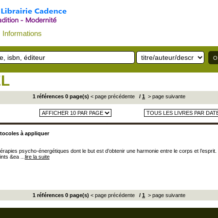
Informations
EL
1 références 0 page(s)
< page précédente
/
1
> page suivante
tocoles à appliquer
érapies psycho-énergétiques dont le but est d’obtenir une harmonie entre le corps et l’esprit.
nts &ea ...
lire la suite
1 références 0 page(s)
< page précédente
/
1
> page suivante