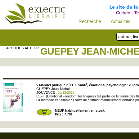
Recherche
Actualités
ACCUEIL
> AUTEUR
GUEPEY JEAN-MICH
>
Manuel pratique d´EFT. Santé, émotions, psychologie: 20 pro
GUEPEY Jean-Michel
JOUVENCE
: 20/12/2015
L’EFT (Emotional Freedom Techniques) fait partie de la famille des th
La méthode est simple : il suffit de stimuler manuellement certains poi
NEUF habituellement en stock
Prix : 7.70€