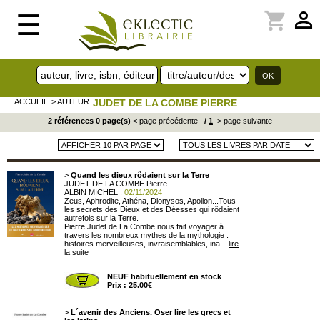
perm_identity
shopping_cart
☰
ACCUEIL
> AUTEUR
JUDET DE LA COMBE PIERRE
2 références 0 page(s)
< page précédente
/
1
> page suivante
>
Quand les dieux rôdaient sur la Terre
JUDET DE LA COMBE Pierre
ALBIN MICHEL
: 02/11/2024
Zeus, Aphrodite, Athéna, Dionysos, Apollon...Tous
les secrets des Dieux et des Déesses qui rôdaient
autrefois sur la Terre.
Pierre Judet de La Combe nous fait voyager à
travers les nombreux mythes de la mythologie :
histoires merveilleuses, invraisemblables, ina ...
lire
la suite
NEUF habituellement en stock
Prix : 25.00€
>
L´avenir des Anciens. Oser lire les grecs et