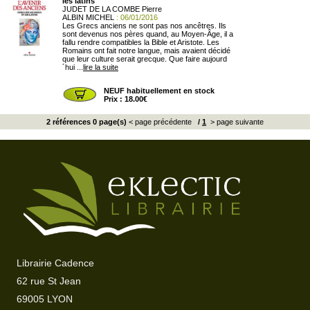
les latins
JUDET DE LA COMBE Pierre
ALBIN MICHEL
: 06/01/2016
Les Grecs anciens ne sont pas nos ancêtres. Ils
sont devenus nos pères quand, au Moyen-Âge, il a
fallu rendre compatibles la Bible et Aristote. Les
Romains ont fait notre langue, mais avaient décidé
que leur culture serait grecque. Que faire aujourd
´hui ...
lire la suite
NEUF habituellement en stock
Prix : 18.00€
2 références 0 page(s)
< page précédente
/
1
> page suivante
Librairie Cadence
62 rue St Jean
69005 LYON