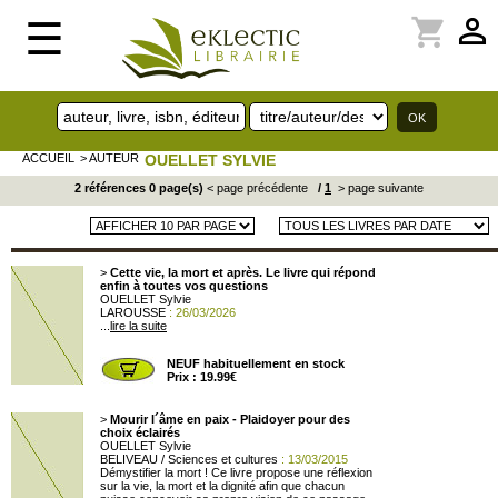
perm_identity
shopping_cart
☰
ACCUEIL
> AUTEUR
OUELLET SYLVIE
2 références 0 page(s)
< page précédente
/
1
> page suivante
>
Cette vie, la mort et après. Le livre qui répond
enfin à toutes vos questions
OUELLET Sylvie
LAROUSSE
: 26/03/2026
...
lire la suite
NEUF habituellement en stock
Prix : 19.99€
>
Mourir l´âme en paix - Plaidoyer pour des
choix éclairés
OUELLET Sylvie
BELIVEAU / Sciences et cultures
: 13/03/2015
Démystifier la mort ! Ce livre propose une réflexion
sur la vie, la mort et la dignité afin que chacun