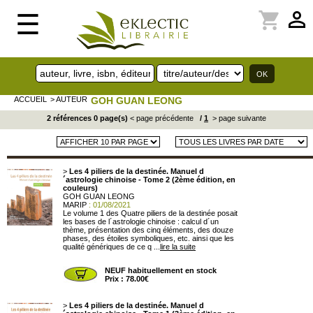
perm_identity
shopping_cart
☰
ACCUEIL
> AUTEUR
GOH GUAN LEONG
2 références 0 page(s)
< page précédente
/
1
> page suivante
>
Les 4 piliers de la destinée. Manuel d
´astrologie chinoise - Tome 2 (2ème édition, en
couleurs)
GOH GUAN LEONG
MARIP
: 01/08/2021
Le volume 1 des Quatre piliers de la destinée posait
les bases de l´astrologie chinoise : calcul d´un
thème, présentation des cinq éléments, des douze
phases, des étoiles symboliques, etc. ainsi que les
qualité génériques de ce q ...
lire la suite
NEUF habituellement en stock
Prix : 78.00€
>
Les 4 piliers de la destinée. Manuel d