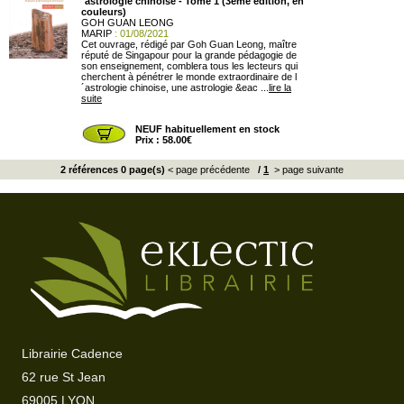
´astrologie chinoise - Tome 1 (3ème édition, en
couleurs)
GOH GUAN LEONG
MARIP
: 01/08/2021
Cet ouvrage, rédigé par Goh Guan Leong, maître
réputé de Singapour pour la grande pédagogie de
son enseignement, comblera tous les lecteurs qui
cherchent à pénétrer le monde extraordinaire de l
´astrologie chinoise, une astrologie &eac ...
lire la
suite
NEUF habituellement en stock
Prix : 58.00€
2 références 0 page(s)
< page précédente
/
1
> page suivante
Librairie Cadence
62 rue St Jean
69005 LYON