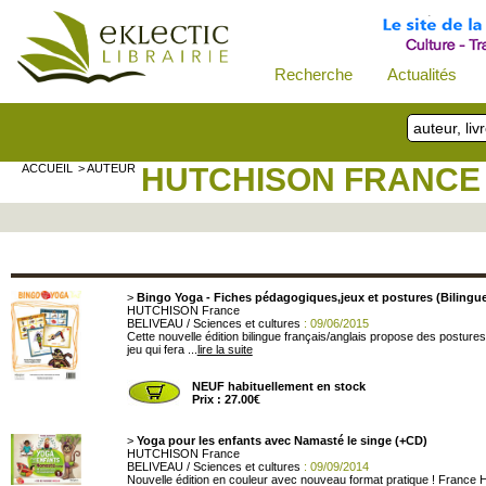
Recherche
Actualités
ACCUEIL
> AUTEUR
HUTCHISON FRANCE
>
Bingo Yoga - Fiches pédagogiques,jeux et postures (Bilingue
HUTCHISON France
BELIVEAU / Sciences et cultures
: 09/06/2015
Cette nouvelle édition bilingue français/anglais propose des postur
jeu qui fera ...
lire la suite
NEUF habituellement en stock
Prix : 27.00€
>
Yoga pour les enfants avec Namasté le singe (+CD)
HUTCHISON France
BELIVEAU / Sciences et cultures
: 09/09/2014
Nouvelle édition en couleur avec nouveau format pratique ! France Hu