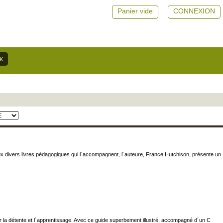
Panier vide
CONNEXION
aux divers livres pédagogiques qui l´accompagnent, l´auteure, France Hutchison, présente un
ter la détente et l´apprentissage. Avec ce guide superbement illustré, accompagné d´un C