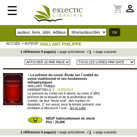
perm_identity
shopping_cart
☰
ACCUEIL
> AUTEUR
VAILLANT PHILIPPE
1 références 0 page(s)
< page précédente
/
1
> page suivante
>
Le présent du conte. Étude sur l´oralité du
conte traditionnel et ses fondements
métaphysiques
VAILLANT Philippe
HARMATTAN (L´)
: 11/09/2013
Le présent du conte est d´abord, au sens d´offrir,
présent
de la beauté et de la profondeur des
contes, de leur "texte oral", des mythes et
épopées. C´est aussi, pour le temps
présent
, une
invitation à découvrir l´oral ...
lire la suite
NEUF habituellement en stock
Prix : 25.00€
1 références 0 page(s)
< page précédente
/
1
> page suivante