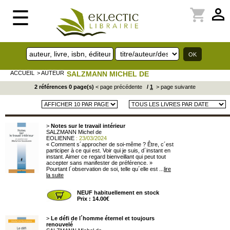
perm_identity
shopping_cart
☰
ACCUEIL
> AUTEUR
SALZMANN MICHEL DE
2 références 0 page(s)
< page précédente
/
1
> page suivante
>
Notes sur le travail intérieur
SALZMANN Michel de
EOLIENNE
: 23/03/2024
« Comment s´approcher de soi-même ? Être, c´est
participer à ce qui est. Voir qui je suis, d´instant en
instant. Aimer ce regard bienveillant qui peut tout
accepter sans manifester de préférence. »
Pourtant l´observation de soi, telle qu´elle est ...
lire
la suite
NEUF habituellement en stock
Prix : 14.00€
>
Le défi de l´homme éternel et toujours
renouvelé