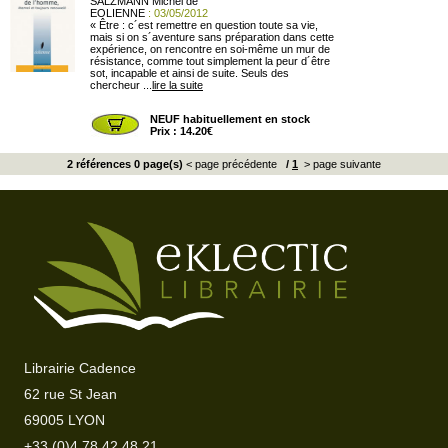
SALZMANN Michel de
EOLIENNE
: 03/05/2012
« Être : c´est remettre en question toute sa vie,
mais si on s´aventure sans préparation dans cette
expérience, on rencontre en soi-même un mur de
résistance, comme tout simplement la peur d´être
sot, incapable et ainsi de suite. Seuls des
chercheur ...
lire la suite
NEUF habituellement en stock
Prix : 14.20€
2 références 0 page(s)
< page précédente
/
1
> page suivante
Librairie Cadence
62 rue St Jean
69005 LYON
+33 (0)4 78 42 48 21