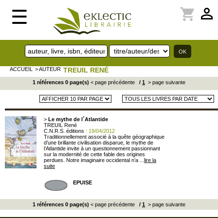
perm_identity
shopping_cart
☰
ACCUEIL
> AUTEUR
TREUIL RENÉ
1 références 0 page(s)
< page précédente
/
1
> page suivante
>
Le mythe de l´Atlantide
TREUIL René
C.N.R.S. éditions
: 19/04/2012
Traditionnellement associé à la quête géographique
d’une brillante civilisation disparue, le mythe de
l’Atlantide invite à un questionnement passionnant
sur la modernité de cette fable des origines
perdues. Notre imaginaire occidental n’a ...
lire la
suite
EPUISE
1 références 0 page(s)
< page précédente
/
1
> page suivante