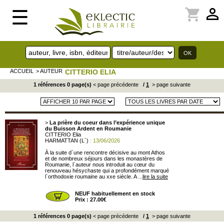
perm_identity
shopping_cart
☰
ACCUEIL
> AUTEUR
CITTERIO ELIA
1 références 0 page(s)
< page précédente
/
1
> page suivante
>
La prière du coeur dans l’expérience unique
du Buisson Ardent en Roumanie
CITTERIO Elia
HARMATTAN (L´)
: 13/06/2026
À la suite d´une rencontre décisive au mont Athos
et de nombreux séjours dans les monastères de
Roumanie, l´auteur nous introduit au cœur du
renouveau hésychaste qui a profondément marqué
l´orthodoxie roumaine au xxe siècle. A ...
lire la suite
NEUF habituellement en stock
Prix : 27.00€
1 références 0 page(s)
< page précédente
/
1
> page suivante