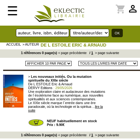
perm_identity
shopping_cart
☰
ACCUEIL
> AUTEUR
DE L ESTOILE ERIC & ARNAUD
1 références 0 page(s)
< page précédente
/
1
> page suivante
>
Les nouveaux initiés. Ou la mutation
spirituelle du XXIe siècle
De L ESTOILE Eric & Arnaud
DERVY Editions
: 29/05/2026
Une exploration claire et audacieuse des mutations
de l´ésotérisme face au numérique, aux nouvelles
spiritualités et aux sciences contemporaines.
Le XXIe siècle marque l´entrée dans une ère
paradoxale, où la technologie et la spiritua ...
lire la
suite
NEUF habituellement en stock
Prix : 9.90€
1 références 0 page(s)
< page précédente
/
1
> page suivante