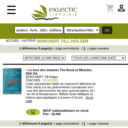
perm_identity
shopping_cart
☰
ACCUEIL
> AUTEUR
BORCHERT TILL-HOLGER
1 références 0 page(s)
< page précédente
/
1
> page suivante
>
Le livre des miracles The Book of Miracles.
45th Ed.
BORCHERT Till-Holger
TASCHEN
: 01/11/2025
Cette reproduction fidèle du manuscrit allemand du
XVIe siècle sur les phénomènes surnaturels est l
´une des découvertes les plus spectaculaires de l
´art de la Renaissance. Mêlant récits bibliques et
visions apocalyptiques à travers d´innom ...
lire la
suite
NEUF habituellement en stock
Prix : 25.00€
1 références 0 page(s)
< page précédente
/
1
> page suivante