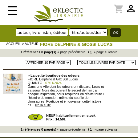
perm_identity
shopping_cart
☰
ACCUEIL
> AUTEUR
FIORE DELPHINE & GIOSSI LUCAS
1 références 0 page(s)
< page précédente
/
1
> page suivante
>
La petite boutique des odeurs
FIORE Delphine & GIOSSI Lucas
QUANTO
: 07/11/2024
Dans une ville dont les odeurs ont disparu, Louis et
sa soeur Nora découvrent le secret de l´air : à
chaque inspiration, nous respirons en réalité toute l
´histoire du monde... même du souffle de
dinosaures! Poétique et émouvante, cette histoire
es ...
lire la suite
NEUF habituellement en stock
Prix : 14.50€
1 références 0 page(s)
< page précédente
/
1
> page suivante