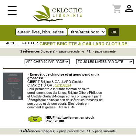
perm_identity
shopping_cart
☰
ACCUEIL
> AUTEUR
GIBERT BRIGITTE & GAILLARD CLOTILDE
1 références 0 page(s)
< page précédente
/
1
> page suivante
>
Energétique chinoise et qi gong pendant la
grossesse
GIBERT Brigitte & GAILLARD Clotilde
CHARIOT D´OR
: 12/11/2024
Pour permettre à la future maman de vivre
sereinement ses dix lunes, Brigitte Gibert-Philippon
et Clotilde Gaillard-Nougaret l´accompagnent par l
´énergétique chinoise afin de libérer les tensions de
son corps et de son esprit. Elles décrivent
comment la grosse ...
lire la suite
NEUF habituellement en stock
Prix : 20.00€
1 références 0 page(s)
< page précédente
/
1
> page suivante