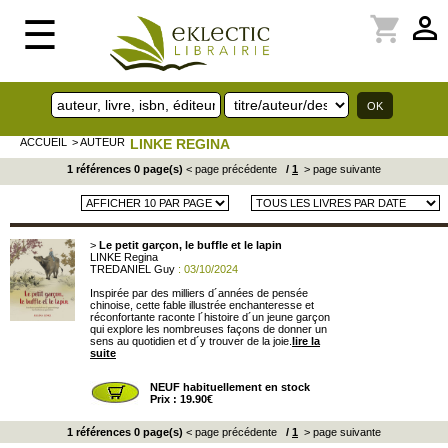
perm_identity
shopping_cart
☰
ACCUEIL
> AUTEUR
LINKE REGINA
1 références 0 page(s)
< page précédente
/
1
> page suivante
>
Le petit garçon, le buffle et le lapin
LINKE Regina
TREDANIEL Guy
: 03/10/2024
Inspirée par des milliers d´années de pensée
chinoise, cette fable illustrée enchanteresse et
réconfortante raconte l´histoire d´un jeune garçon
qui explore les nombreuses façons de donner un
sens au quotidien et d´y trouver de la joie.
lire la
suite
NEUF habituellement en stock
Prix : 19.90€
1 références 0 page(s)
< page précédente
/
1
> page suivante