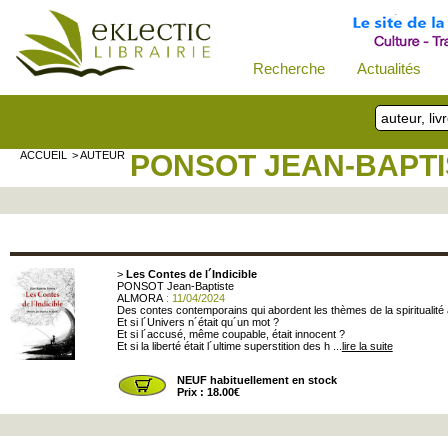
Recherche
Actualités
ACCUEIL
> AUTEUR
PONSOT JEAN-BAPTI
>
Les Contes de l´Indicible
PONSOT Jean-Baptiste
ALMORA
: 11/04/2024
Des contes contemporains qui abordent les thèmes de la spiritualité
Et si l´Univers n´était qu´un mot ?
Et si l´accusé, même coupable, était innocent ?
Et si la liberté était l´ultime superstition des h ...
lire la suite
NEUF habituellement en stock
Prix : 18.00€