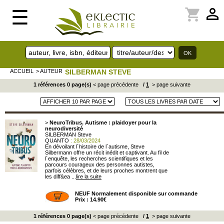
perm_identity
shopping_cart
☰
ACCUEIL
> AUTEUR
SILBERMAN STEVE
1 références 0 page(s)
< page précédente
/
1
> page suivante
>
NeuroTribus. Autisme : plaidoyer pour la
neurodiversité
SILBERMAN Steve
QUANTO
: 28/03/2024
En dévoilant l´histoire de l´autisme, Steve
Silbermann offre un récit inédit et captivant. Au fil de
l´enquête, les recherches scientifiques et les
parcours courageux des personnes autistes,
parfois célèbres, et de leurs proches montrent que
les diff&ea ...
lire la suite
NEUF Normalement disponible sur commande
Prix : 14.90€
1 références 0 page(s)
< page précédente
/
1
> page suivante