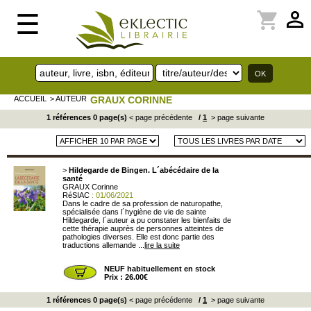
perm_identity
shopping_cart
☰
ACCUEIL
> AUTEUR
GRAUX CORINNE
1 références 0 page(s)
< page précédente
/
1
> page suivante
>
Hildegarde de Bingen. L´abécédaire de la
santé
GRAUX Corinne
RéSIAC
: 01/06/2021
Dans le cadre de sa profession de naturopathe,
spécialisée dans l´hygiène de vie de sainte
Hildegarde, l´auteur a pu constater les bienfaits de
cette thérapie auprès de personnes atteintes de
pathologies diverses. Elle est donc partie des
traductions allemande ...
lire la suite
NEUF habituellement en stock
Prix : 26.00€
1 références 0 page(s)
< page précédente
/
1
> page suivante