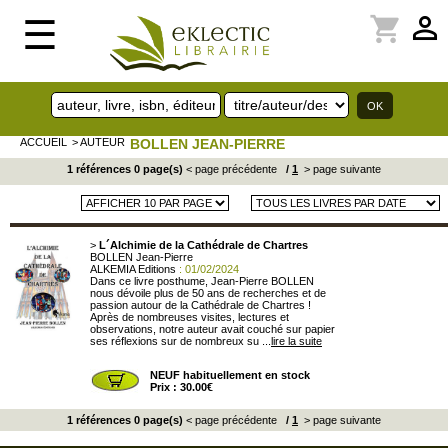
perm_identity
shopping_cart
☰
ACCUEIL
> AUTEUR
BOLLEN JEAN-PIERRE
1 références 0 page(s)
< page précédente
/
1
> page suivante
>
L´Alchimie de la Cathédrale de Chartres
BOLLEN Jean-Pierre
ALKEMIA Editions
: 01/02/2024
Dans ce livre posthume, Jean-Pierre BOLLEN
nous dévoile plus de 50 ans de recherches et de
passion autour de la Cathédrale de Chartres !
Après de nombreuses visites, lectures et
observations, notre auteur avait couché sur papier
ses réflexions sur de nombreux su ...
lire la suite
NEUF habituellement en stock
Prix : 30.00€
1 références 0 page(s)
< page précédente
/
1
> page suivante