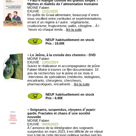
>
Faut-il manger comme les grands singes ?
Mythes et réalités de l´alimentation humaine
MOINE Fabien
EXUVIE
: 12/11/2025
En quête du Graal alimentaire, beaucoup d´entre
nous oscillent entre certitudes et expérimentations,
errant d´un régime à l´autre : végétarisme,
crudivorisme, frugivorisme, paléo, cétogène... À l
´heure où chaque tenda ...
lire la suite
NEUF habituellement en stock
Prix : 19.00€
>
Le Jeûne, à la croisée des chemins - DVD
MOINE Fabien
EXUVIE
: 13/02/2024
Suivez le réalisateur et accompagnateur de jeûne
Fabien Moine à travers ce film-documentaire. 10
ans de recherches sur le jeûne et six mois d
´interviews de spécialistes (médecins, biologistes,
encadrants, chirurgiens, chercheurs,
pharmacologues, encadrants ...
lire la suite
NEUF habituellement en stock
Prix : 6.90€
>
Soignants, suspendus, citoyens d´avant-
garde. Fractales et chaos d´une société
nouvelle
MOINE Fabien
EXUVIE
: 09/05/2023
À l´annonce de la réintégration des soignants
suspendus en mars 2023, il est difficile de se réjouir
tout à fait de cette décision politique tardive tant les