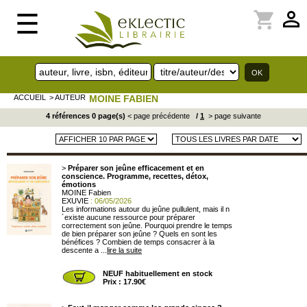
perm_identity
shopping_cart
☰
ACCUEIL
> AUTEUR
MOINE FABIEN
4 références 0 page(s)
< page précédente
/
1
> page suivante
>
Préparer son jeûne efficacement et en
conscience. Programme, recettes, détox,
émotions
MOINE Fabien
EXUVIE
: 06/05/2026
Les informations autour du jeûne pullulent, mais il n
´existe aucune ressource pour préparer
correctement son jeûne. Pourquoi prendre le temps
de bien préparer son jeûne ? Quels en sont les
bénéfices ? Combien de temps consacrer à la
descente a ...
lire la suite
NEUF habituellement en stock
Prix : 17.90€