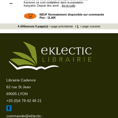
fractures se sont multipliées dans la population
française. Depuis des anné ...
lire la suite
NEUF Normalement disponible sur commande
Prix : 11.00€
4 références 0 page(s)
< page précédente
/
1
> page suivante
Librairie Cadence
62 rue St Jean
69005 LYON
+33 (0)4 78 42 48 21
commande@eklectic-