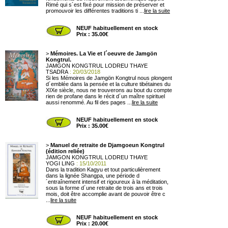
Rimé qui s´est fixé pour mission de préserver et
promouvoir les différentes traditions ti ...
lire la suite
NEUF habituellement en stock
Prix : 35.00€
>
Mémoires. La Vie et l´oeuvre de Jamgön
Kongtrul.
JAMGON KONGTRUL LODREU THAYE
TSADRA
: 20/03/2018
Si les Mémoires de Jamgön Kongtrul nous plongent
d´emblée dans la pensée et la culture tibétaines du
XIXe siècle, nous ne trouverons au bout du compte
rien de profane dans le récit d´un maître spirituel
aussi renommé. Au fil des pages ...
lire la suite
NEUF habituellement en stock
Prix : 35.00€
>
Manuel de retraite de Djamgoeun Kongtrul
(édition reliée)
JAMGON KONGTRUL LODREU THAYE
YOGI LING
: 15/10/2011
Dans la tradition Kagyu et tout particulièrement
dans la lignée Shangpa, une période d
´entraînement intensif et rigoureux à la méditation,
sous la forme d´une retraite de trois ans et trois
mois, doit être accomplie avant de pouvoir être c
...
lire la suite
NEUF habituellement en stock
Prix : 20.00€