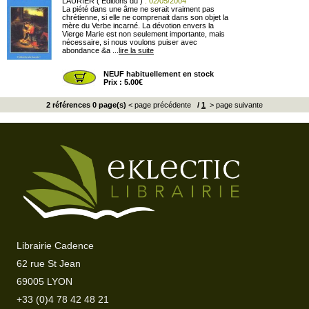
LAURIER ( Editions du )
: 02/05/2004
La piété dans une âme ne serait vraiment pas
chrétienne, si elle ne comprenait dans son objet la
mère du Verbe incarné. La dévotion envers la
Vierge Marie est non seulement importante, mais
nécessaire, si nous voulons puiser avec
abondance &a ...
lire la suite
NEUF habituellement en stock
Prix : 5.00€
2 références 0 page(s)
< page précédente
/
1
> page suivante
Librairie Cadence
62 rue St Jean
69005 LYON
+33 (0)4 78 42 48 21