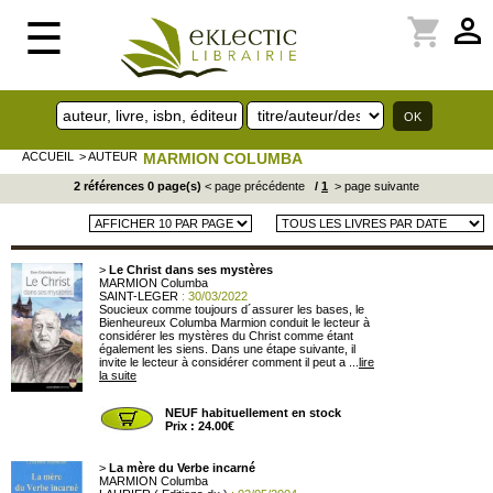
perm_identity
shopping_cart
☰
ACCUEIL
> AUTEUR
MARMION COLUMBA
2 références 0 page(s)
< page précédente
/
1
> page suivante
>
Le Christ dans ses mystères
MARMION Columba
SAINT-LEGER
: 30/03/2022
Soucieux comme toujours d´assurer les bases, le
Bienheureux Columba Marmion conduit le lecteur à
considérer les mystères du Christ comme étant
également les siens. Dans une étape suivante, il
invite le lecteur à considérer comment il peut a ...
lire
la suite
NEUF habituellement en stock
Prix : 24.00€
>
La mère du Verbe incarné
MARMION Columba