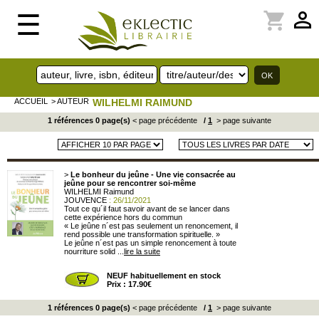
perm_identity
shopping_cart
☰
ACCUEIL
> AUTEUR
WILHELMI RAIMUND
1 références 0 page(s)
< page précédente
/
1
> page suivante
>
Le bonheur du jeûne - Une vie consacrée au
jeûne pour se rencontrer soi-même
WILHELMI Raimund
JOUVENCE
: 26/11/2021
Tout ce qu´il faut savoir avant de se lancer dans
cette expérience hors du commun
« Le jeûne n´est pas seulement un renoncement, il
rend possible une transformation spirituelle. »
Le jeûne n´est pas un simple renoncement à toute
nourriture solid ...
lire la suite
NEUF habituellement en stock
Prix : 17.90€
1 références 0 page(s)
< page précédente
/
1
> page suivante