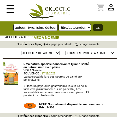
perm_identity
shopping_cart
☰
ACCUEIL
> AUTEUR
VEGA NOÉMIE
1 références 0 page(s)
< page précédente
/
1
> page suivante
>
Ma naturo spéciale bons vivants Quand santé
au naturel rime avec plaisir
VEGA Noémie
JOUVENCE
: 17/11/2021
La naturopathie livre ses secrets de santé aux
bons vivants !
« Dans un pays où la gastronomie, la culture de la
table et le plaisir trônent sur un piédestal, il est
souvent difficile de faire rimer santé avec plaisir... Et
pourtant ! » ...
lire la suite
NEUF Normalement disponible sur commande
Prix : 9.90€
1 références 0 page(s)
< page précédente
/
1
> page suivante