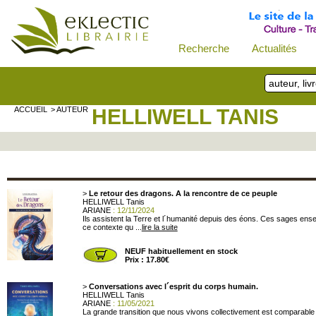
Recherche
Actualités
ACCUEIL
> AUTEUR
HELLIWELL TANIS
>
Le retour des dragons. A la rencontre de ce peuple
HELLIWELL Tanis
ARIANE
: 12/11/2024
Ils assistent la Terre et l´humanité depuis des éons. Ces sages en
ce contexte qu ...
lire la suite
NEUF habituellement en stock
Prix : 17.80€
>
Conversations avec l´esprit du corps humain.
HELLIWELL Tanis
ARIANE
: 11/05/2021
La grande transition que nous vivons collectivement est comparable