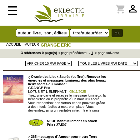
perm_identity
shopping_cart
☰
ACCUEIL
> AUTEUR
GRANGE ERIC
3 références 0 page(s)
< page précédente
/
1
> page suivante
>
Oracle des Lieux Sacrés (coffret). Recevez les
énergies et messages lumineux des plus beaux
lieux sacrés du monde !
GRANGE Eric
LOTUS ET L ELEPHANT
: 05/11/2025
Tirez une carte et recevez le message lumineux, la
bénédiction ou la prophétie d´un haut lieu sacré.
Vous ressentirez ses vertus et ses pouvoirs grâce
à des rituels faciles à mettre en place. Vous
deviendrez ainsi un véritable initié, ...
lire la suite
NEUF habituellement en stock
Prix : 27.50€
>
365 messages d´Amour pour notre Terre