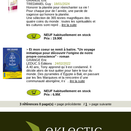
GRANGE Eric
TREDANIEL Guy
: 18/01/2024
Honorer la planète pour réenchanter sa vie !
Pour chaque jour de l´année, une parole de
sagesse qui honore la planète.
Une sélection de 365 textes magnifiques des
quatre coins du monde : toutes les spiritualités et
les cultures sont repré ...
lire la suite
NEUF habituellement en stock
Prix : 19.90€
>
Et mon coeur se remit à battre. "Un voyage
initiatique pour découvrir l’origine de notre
propre conscience" - roman
GRANGE Eric
LEDUC.S Editions
: 24/02/2022
À 40 ans, Tony apprend qu´il est condamné. Il
décide alors de tout quitter pour faire le tour du
monde. Des pyramides d´Égypte à Bali, en passant
par les îles Marquises et la rencontre d´une
communauté aborigène, il s´ ...
lire la suite
NEUF habituellement en stock
Prix : 6.95€
3 références 0 page(s)
< page précédente
/
1
> page suivante