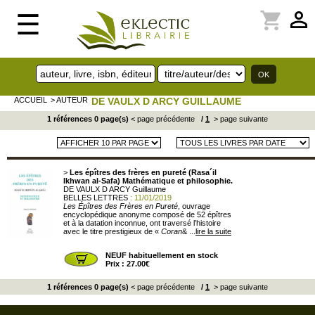
perm_identity
shopping_cart
☰
ACCUEIL
> AUTEUR
DE VAULX D ARCY GUILLAUME
1 références 0 page(s)
< page précédente
/
1
> page suivante
>
Les épîtres des frères en pureté (Rasa´il
Ikhwan al-Safa) Mathématique et philosophie.
DE VAULX D ARCY Guillaume
BELLES LETTRES
: 11/01/2019
Les Épîtres des Frères en Pureté
, ouvrage
encyclopédique anonyme composé de 52 épîtres
et à la datation inconnue, ont traversé l’histoire
avec le titre prestigieux de «
Coran
& ...
lire la suite
NEUF habituellement en stock
Prix : 27.00€
1 références 0 page(s)
< page précédente
/
1
> page suivante