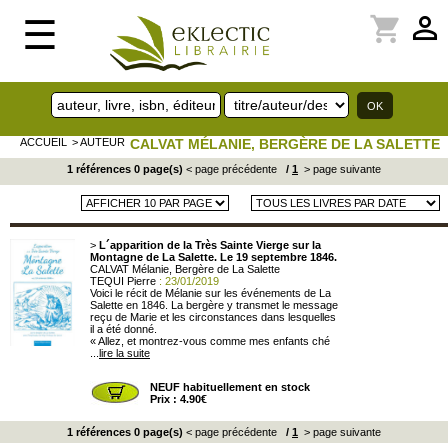
perm_identity
shopping_cart
☰
ACCUEIL
> AUTEUR
CALVAT MÉLANIE, BERGÈRE DE LA SALETTE
1 références 0 page(s)
< page précédente
/
1
> page suivante
>
L´apparition de la Très Sainte Vierge sur la
Montagne de La Salette. Le 19 septembre 1846.
CALVAT Mélanie, Bergère de La Salette
TEQUI Pierre
: 23/01/2019
Voici le récit de Mélanie sur les événements de La
Salette en 1846. La bergère y transmet le message
reçu de Marie et les circonstances dans lesquelles
il a été donné.
« Allez, et montrez-vous comme mes enfants ché
...
lire la suite
NEUF habituellement en stock
Prix : 4.90€
1 références 0 page(s)
< page précédente
/
1
> page suivante