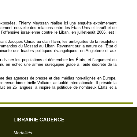
t exposées. Thierry Meyssan réalise ici une enquête extrêmement
ment nouvelle des relations entre les États-Unis et Israël et de
fensive israélienne contre le Liban, en juillet-août 2006, est l
liant Jacques Chirac au clan Hariri, les ambiguïtés de la résolution
s commandos du Mossad au Liban. Revenant sur la nature de l´État d
minante des leaders politiques évangéliques, en Angleterre et aux
ur diviser les populations et démembrer les États, et l´argument du
tenu en échec une armée suréquipée grâce à l´aide discrète de la
fédère des agences de presse et des médias non-alignés en Europe,
revue bimestrielle Voltaire, actualité internationale. Il préside la
duit en 26 langues, a inspiré la politique de nombreux États et a
LIBRAIRIE CADENCE
Modalités