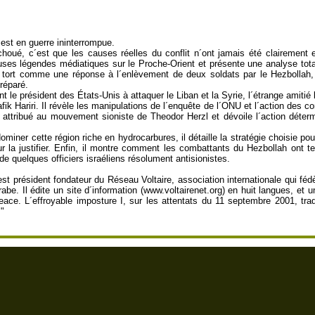
est en guerre ininterrompue.
échoué, c´est que les causes réelles du conflit n´ont jamais été clairemen
s légendes médiatiques sur le Proche-Orient et présente une analyse totale
ort comme une réponse à l´enlèvement de deux soldats par le Hezbollah, l´of
réparé.
t le président des États-Unis à attaquer le Liban et la Syrie, l´étrange amitié 
fik Hariri. Il révèle les manipulations de l´enquête de l´ONU et l´action de
le attribué au mouvement sioniste de Theodor Herzl et dévoile l´action déter
miner cette région riche en hydrocarbures, il détaille la stratégie choisie po
r la justifier. Enfin, il montre comment les combattants du Hezbollah ont 
de quelques officiers israéliens résolument antisionistes.
 est président fondateur du Réseau Voltaire, association internationale qui 
e. Il édite un site d´information (www.voltairenet.org) en huit langues, et une 
Peace. L´effroyable imposture I, sur les attentats du 11 septembre 2001, tra
."