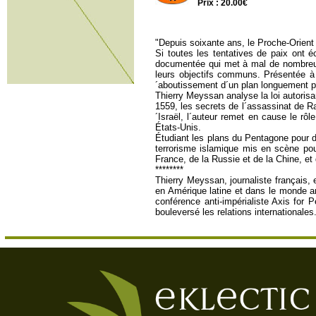
Prix : 20.00€
"Depuis soixante ans, le Proche-Orient 
Si toutes les tentatives de paix ont 
documentée qui met à mal de nombreuse
leurs objectifs communs. Présentée à t
´aboutissement d´un plan longuement p
Thierry Meyssan analyse la loi autorisan
1559, les secrets de l´assassinat de Ra
´Israël, l´auteur remet en cause le rô
États-Unis.
Étudiant les plans du Pentagone pour do
terrorisme islamique mis en scène pou
France, de la Russie et de la Chine, et 
********
Thierry Meyssan, journaliste français,
en Amérique latine et dans le monde arab
conférence anti-impérialiste Axis for 
bouleversé les relations internationales