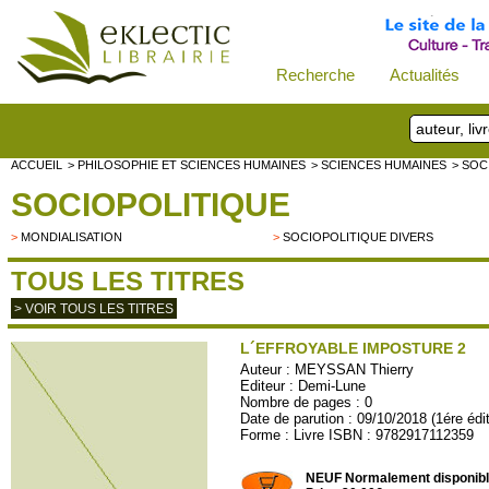
Recherche
Actualités
ACCUEIL
> PHILOSOPHIE ET SCIENCES HUMAINES
> SCIENCES HUMAINES
> SOC
SOCIOPOLITIQUE
>
MONDIALISATION
>
SOCIOPOLITIQUE DIVERS
TOUS LES TITRES
> VOIR TOUS LES TITRES
L´EFFROYABLE IMPOSTURE 2
Auteur :
MEYSSAN Thierry
Editeur :
Demi-Lune
Nombre de pages : 0
Date de parution : 09/10/2018 (1ére édi
Forme : Livre ISBN : 9782917112359
ALPHEE56
NEUF Normalement disponib