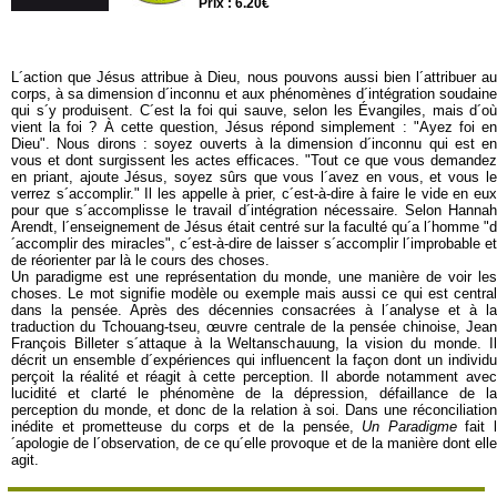
Prix : 6.20€
L´action que Jésus attribue à Dieu, nous pouvons aussi bien l´attribuer au
corps, à sa dimension d´inconnu et aux phénomènes d´intégration soudaine
qui s´y produisent. C´est la foi qui sauve, selon les Évangiles, mais d´où
vient la foi ? À cette question, Jésus répond simplement : "Ayez foi en
Dieu". Nous dirons : soyez ouverts à la dimension d´inconnu qui est en
vous et dont surgissent les actes efficaces. "Tout ce que vous demandez
en priant, ajoute Jésus, soyez sûrs que vous l´avez en vous, et vous le
verrez s´accomplir." Il les appelle à prier, c´est-à-dire à faire le vide en eux
pour que s´accomplisse le travail d´intégration nécessaire. Selon Hannah
Arendt, l´enseignement de Jésus était centré sur la faculté qu´a l´homme "d
´accomplir des miracles", c´est-à-dire de laisser s´accomplir l´improbable et
de réorienter par là le cours des choses.
Un paradigme est une représentation du monde, une manière de voir les
choses. Le mot signifie modèle ou exemple mais aussi ce qui est central
dans la pensée. Après des décennies consacrées à l´analyse et à la
traduction du Tchouang-tseu, œuvre centrale de la pensée chinoise, Jean
François Billeter s´attaque à la Weltanschauung, la vision du monde. Il
décrit un ensemble d´expériences qui influencent la façon dont un individu
perçoit la réalité et réagit à cette perception. Il aborde notamment avec
lucidité et clarté le phénomène de la dépression, défaillance de la
perception du monde, et donc de la relation à soi. Dans une réconciliation
inédite et prometteuse du corps et de la pensée,
Un Paradigme
fait 
´apologie de l´observation, de ce qu´elle provoque et de la manière dont elle
agit.