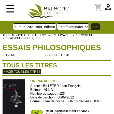
perm_identity
shopping_cart
☰
ACCUEIL
> PHILOSOPHIE ET SCIENCES HUMAINES
> PHILOSOPHIE
> ESSAIS PHILOSOPHIQUES
ESSAIS PHILOSOPHIQUES
>
DIVERS
>
JACQUES ELLUL
TOUS LES TITRES
> VOIR TOUS LES TITRES
UN PARADIGME
Auteur :
BILLETER Jean-François
Editeur :
ALLIA
Nombre de pages : 126
Date de parution : 06/09/2012
Forme : Livre de poche ISBN : 9782844855831
ALLIA72
NEUF habituellement en stock