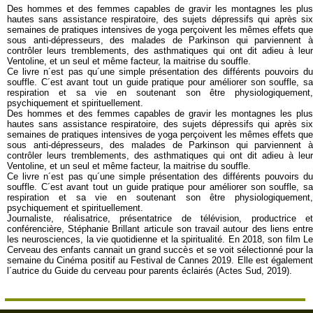
Des hommes et des femmes capables de gravir les montagnes les plus
hautes sans assistance respiratoire, des sujets dépressifs qui après six
semaines de pratiques intensives de yoga perçoivent les mêmes effets que
sous anti-dépresseurs, des malades de Parkinson qui parviennent à
contrôler leurs tremblements, des asthmatiques qui ont dit adieu à leur
Ventoline, et un seul et même facteur, la maitrise du souffle.
Ce livre n´est pas qu´une simple présentation des différents pouvoirs du
souffle. C´est avant tout un guide pratique pour améliorer son souffle, sa
respiration et sa vie en soutenant son être physiologiquement,
psychiquement et spirituellement.
Des hommes et des femmes capables de gravir les montagnes les plus
hautes sans assistance respiratoire, des sujets dépressifs qui après six
semaines de pratiques intensives de yoga perçoivent les mêmes effets que
sous anti-dépresseurs, des malades de Parkinson qui parviennent à
contrôler leurs tremblements, des asthmatiques qui ont dit adieu à leur
Ventoline, et un seul et même facteur, la maitrise du souffle.
Ce livre n´est pas qu´une simple présentation des différents pouvoirs du
souffle. C´est avant tout un guide pratique pour améliorer son souffle, sa
respiration et sa vie en soutenant son être physiologiquement,
psychiquement et spirituellement.
Journaliste, réalisatrice, présentatrice de télévision, productrice et
conférencière, Stéphanie Brillant articule son travail autour des liens entre
les neurosciences, la vie quotidienne et la spiritualité. En 2018, son film Le
Cerveau des enfants cannait un grand succès et se voit sélectionné pour la
semaine du Cinéma positif au Festival de Cannes 2019. Elle est également
l´autrice du Guide du cerveau pour parents éclairés (Actes Sud, 2019).