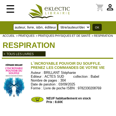
perm_identity
shopping_cart
☰
ACCUEIL
> PRATIQUES
> PRATIQUES PHYSIQUES ET DE SANTÉ
> RESPIRATION
RESPIRATION
>
TOUS LES LIVRES
L´INCROYABLE POUVOIR DU SOUFFLE.
PRENEZ LES COMMANDES DE VOTRE VIE
Auteur :
BRILLANT Stéphanie
Editeur :
ACTES SUD
collection :
Babel
Nombre de pages : 304
Date de parution : 03/09/2025
Forme : Livre de poche ISBN : 9782330208769
ACTES212
NEUF habituellement en stock
Prix : 8.60€