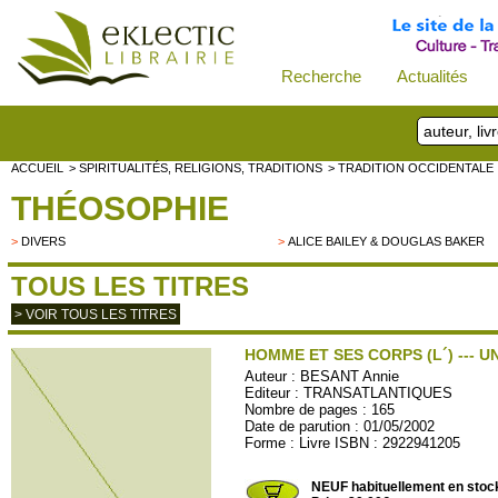
Recherche
Actualités
ACCUEIL
> SPIRITUALITÉS, RELIGIONS, TRADITIONS
> TRADITION OCCIDENTALE
THÉOSOPHIE
>
DIVERS
>
ALICE BAILEY & DOUGLAS BAKER
TOUS LES TITRES
> VOIR TOUS LES TITRES
HOMME ET SES CORPS (L´) --- 
Auteur :
BESANT Annie
Editeur :
TRANSATLANTIQUES
Nombre de pages : 165
Date de parution : 01/05/2002
Forme : Livre ISBN : 2922941205
TRANSAT06
NEUF habituellement en stoc