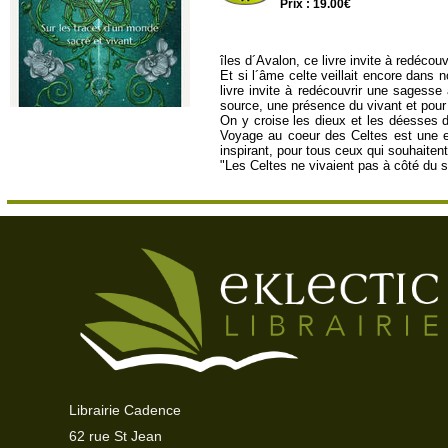
Prix : 19.00€
îles d´Avalon, ce livre invite à redécou
Et si l´âme celte veillait encore dan
livre invite à redécouvrir une sagesse
source, une présence du vivant et pour 
On y croise les dieux et les déesses d
Voyage au coeur des Celtes est une exp
inspirant, pour tous ceux qui souhaiten
"Les Celtes ne vivaient pas à côté du s
Librairie Cadence
62 rue St Jean