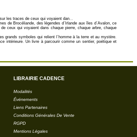
 sur les traces de ceux qui voyaient dan...
mes de Brocéliande, des légendes d´Irlande aux îles d´Avalon, ce
es de ceux qui voyaient dans chaque pierre, chaque arbre, chaque
les grands symboles qui relient l´homme à la terre et au mystère.
ce intérieure. Un livre à parcourir comme un sentier, poétique et
LIBRAIRIE CADENCE
Modalités
Événements
Liens Partenaires
Conditions Générales De Vente
RGPD
Mentions Légales