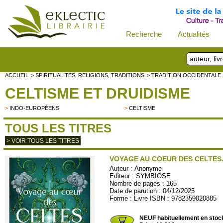
Recherche
Actualités
ACCUEIL
> SPIRITUALITÉS, RELIGIONS, TRADITIONS
> TRADITION OCCIDENTALE
CELTISME ET DRUIDISME
>
INDO-EUROPÉENS
>
CELTISME
TOUS LES TITRES
> VOIR TOUS LES TITRES
VOYAGE AU COEUR DES CELTES.
Auteur :
Anonyme
Editeur :
SYMBIOSE
Nombre de pages : 165
Date de parution : 04/12/2025
Forme : Livre ISBN : 9782359020885
SYMBIOSE30
NEUF habituellement en stoc