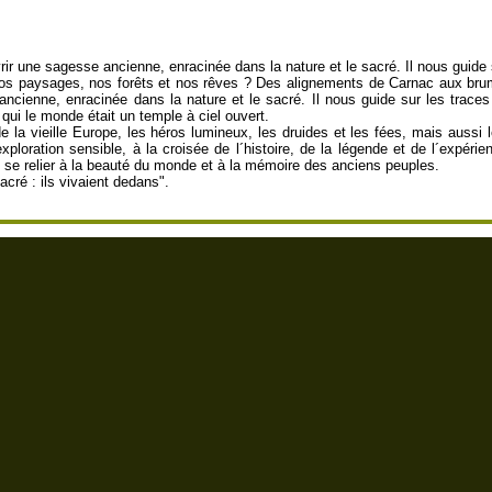
vrir une sagesse ancienne, enracinée dans la nature et le sacré. Il nous guide
s nos paysages, nos forêts et nos rêves ? Des alignements de Carnac aux bru
 ancienne, enracinée dans la nature et le sacré. Il nous guide sur les trac
qui le monde était un temple à ciel ouvert.
e la vieille Europe, les héros lumineux, les druides et les fées, mais aussi 
loration sensible, à la croisée de l´histoire, de la légende et de l´expérien
t se relier à la beauté du monde et à la mémoire des anciens peuples.
acré : ils vivaient dedans".