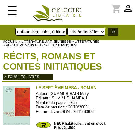
perm_identity
shopping_cart
☰
ACCUEIL
> LITTÉRATURE, ART, JEUNESSE
> LITTERATURES
> RÉCITS, ROMANS ET CONTES INITIATIQUES
RÉCITS, ROMANS ET
CONTES INITIATIQUES
>
TOUS LES LIVRES
LE SEPTIÈME MESA - ROMAN
Auteur :
SUMMER RAIN Mary
Editeur :
SUM / LE HAMEAU
Nombre de pages : 285
Date de parution : 20/10/2005
Forme : Livre ISBN : 2884480978
SUM16
NEUF habituellement en stock
Prix : 21.50€