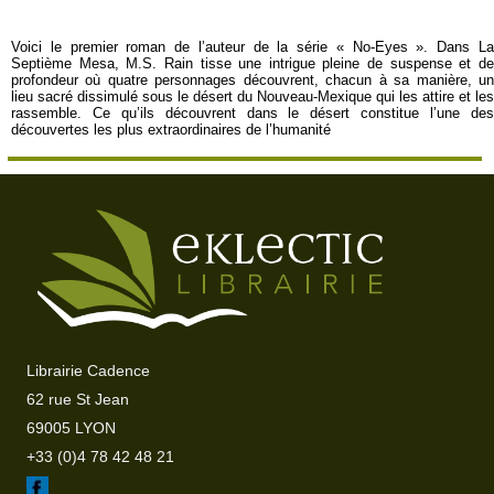
Voici le premier roman de l’auteur de la série « No-Eyes ». Dans La
Septième Mesa, M.S. Rain tisse une intrigue pleine de suspense et de
profondeur où quatre personnages découvrent, chacun à sa manière, un
lieu sacré dissimulé sous le désert du Nouveau-Mexique qui les attire et les
rassemble. Ce qu’ils découvrent dans le désert constitue l’une des
découvertes les plus extraordinaires de l’humanité
Librairie Cadence
62 rue St Jean
69005 LYON
+33 (0)4 78 42 48 21