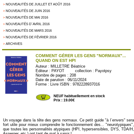
>
NOUVEAUTÉS DE JUILLET ET AOÛT 2016
>
NOUVEAUTÉS DE JUIN 2016
>
NOUVEAUTÉS DE MAI 2016
>
NOUVEAUTÉS D´AVRIL 2016
>
NOUVEAUTÉS DE MARS 2016
>
NOUVEAUTÉS DE FÉVRIER 2016
>
ARCHIVES
COMMENT GÉRER LES GENS "NORMAUX"...
QUAND ON EST HPI
Auteur :
MILLETRE Béatrice
Editeur :
PAYOT
collection :
Payotpsy
Nombre de pages : 208
Date de parution : 06/11/2024
Forme : Livre ISBN : 9782228937016
PAYOTPSY03
NEUF habituellement en stock
Prix : 19.00€
Un voyage dans la tête des gens normaux. Ce petit guide "à l´envers" sera
fort utile pour mieux comprendre le fonctionnement des... "neurotypiques",
que toutes les personnalités atypiques (HPI, hypersensibles, DYS, TDA/H,
Asperger, etc.) ont tant de mal à saisir !