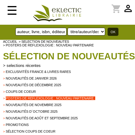
perm_identity
shopping_cart
☰
ACCUEIL
> SELECTION DE NOUVEAUTES
> POSTERS DE REFLEXOLOGIE : NOUVEAU PARTENAIRE
SÉLECTION DE NOUVEAUTÉS
>
selections récentes
>
EXCLUSIVITÉS FRANCE & LIVRES RARES
>
NOUVEAUTÉS DE JANVIER 2026
>
NOUVEAUTÉS DE DÉCEMBRE 2025
>
COUPS DE COEUR
>
POSTERS DE REFLEXOLOGIE : NOUVEAU PARTENAIRE
>
NOUVEAUTÉS DE NOVEMBRE 2025
>
NOUVEAUTÉS D´OCTOBRE 2025
>
NOUVEAUTÉS DE AOÛT ET SEPTEMBRE 2025
>
PROMOTIONS
>
SÉLECTION COUPS DE COEUR